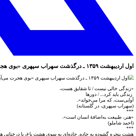
اول اردیبهشت ۱۳۵۹ ـ درگذشت سهراب سپهری «بوی هجرت می‌آید، باید امشب بروم»
«زندگی خالی نیست / تا شقایق هست،
زندگی باید کرد... / دورها
آوایی‌ست، که مرا می‌خواند».
(سهراب سپهری، در گلستانه)
***
«هنر، طبیعت به‌اضافهٔ انسان است».
(احمد شاملو)
***
هشت پنجره گشوده به جاده. جاده‌ای به سوی هشت باغ، با درختانی همیش