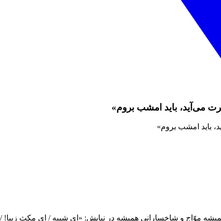
ه موّاج و شاخسارانی همیشه در نیایش: «ای شبیه / ای مکث زیبا! / کی