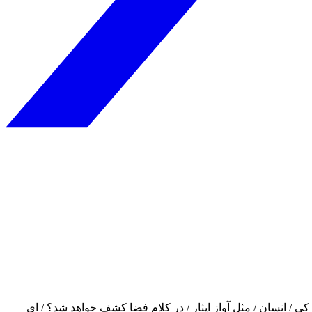
 / انسان / مثل آواز ایثار / در کلام فضا کشف خواهد شد؟ / ای